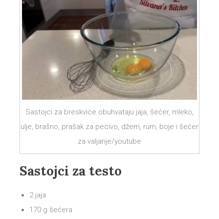
Sastojci za breskvice obuhvataju jaja, šećer, mleko,
ulje, brašno, prašak za pecivo, džem, rum, boje i šećer
za valjanje/youtube
Sastojci za testo
2 jaja
170 g šećera