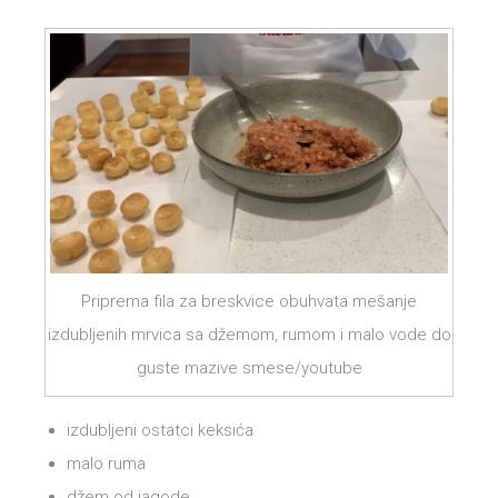
Priprema fila za breskvice obuhvata mešanje
izdubljenih mrvica sa džemom, rumom i malo vode do
guste mazive smese/youtube
izdubljeni ostatci keksića
malo ruma
džem od jagode