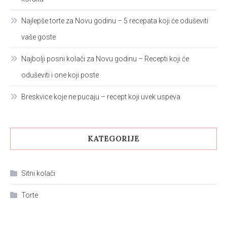
Najlepše torte za Novu godinu – 5 recepata koji će oduševiti
vaše goste
Najbolji posni kolači za Novu godinu – Recepti koji će
oduševiti i one koji poste
Breskvice koje ne pucaju – recept koji uvek uspeva
KATEGORIJE
Sitni kolači
Torte