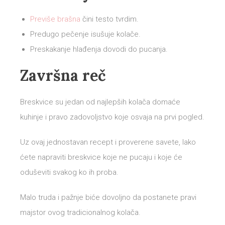
Previše brašna
čini testo tvrdim.
Predugo pečenje isušuje kolače.
Preskakanje hlađenja dovodi do pucanja.
Završna reč
Breskvice su jedan od najlepših kolača domaće
kuhinje i pravo zadovoljstvo koje osvaja na prvi pogled.
Uz ovaj jednostavan recept i proverene savete, lako
ćete napraviti breskvice koje ne pucaju i koje će
oduševiti svakog ko ih proba.
Malo truda i pažnje biće dovoljno da postanete pravi
majstor ovog tradicionalnog kolača.