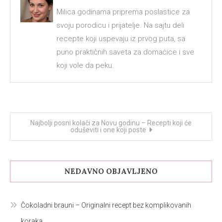
Milica godinama priprema poslastice za
svoju porodicu i prijatelje. Na sajtu deli
recepte koji uspevaju iz prvog puta, sa
puno praktičnih saveta za domaćice i sve
koji vole da peku.
Kretanje
Najbolji posni kolači za Novu godinu – Recepti koji će
oduševiti i one koji poste
članka
NEDAVNO OBJAVLJENO
Čokoladni brauni – Originalni recept bez komplikovanih
koraka