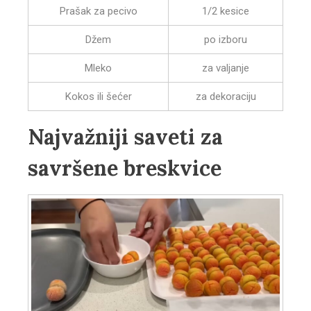
Prašak za pecivo
1/2 kesice
Džem
po izboru
Mleko
za valjanje
Kokos ili šećer
za dekoraciju
Najvažniji saveti za
savršene breskvice