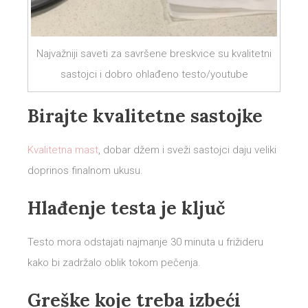
Najvažniji saveti za savršene breskvice su kvalitetni
sastojci i dobro ohlađeno testo/youtube
Birajte kvalitetne sastojke
Kvalitetna mast
, dobar džem i sveži sastojci daju veliki
doprinos finalnom ukusu.
Hlađenje testa je ključ
Testo mora odstajati najmanje 30 minuta u frižideru
kako bi zadržalo oblik tokom pečenja.
Greške koje treba izbeći