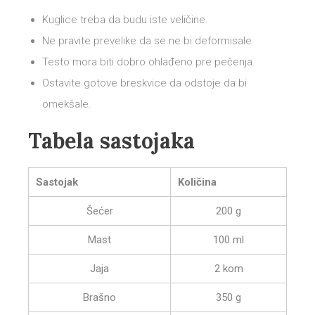
Kuglice treba da budu iste veličine.
Ne pravite prevelike da se ne bi deformisale.
Testo mora biti dobro ohlađeno pre pečenja.
Ostavite gotove breskvice da odstoje da bi
omekšale.
Tabela sastojaka
Sastojak
Količina
Šećer
200 g
Mast
100 ml
Jaja
2 kom
Brašno
350 g