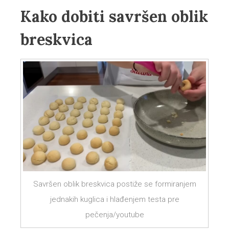
Kako dobiti savršen oblik
breskvica
Savršen oblik breskvica postiže se formiranjem
jednakih kuglica i hlađenjem testa pre
pečenja/youtube