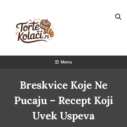
Skip
To
Content
Torte i kolači
Najlepši recepti za domaće poslastice
Menu
Breskvice Koje Ne
Pucaju – Recept Koji
Uvek Uspeva