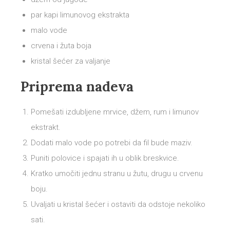
par kapi limunovog ekstrakta
malo vode
crvena i žuta boja
kristal šećer za valjanje
Priprema nadeva
Pomešati izdubljene mrvice, džem, rum i limunov
ekstrakt.
Dodati malo vode po potrebi da fil bude maziv.
Puniti polovice i spajati ih u oblik breskvice.
Kratko umočiti jednu stranu u žutu, drugu u crvenu
boju.
Uvaljati u kristal šećer i ostaviti da odstoje nekoliko
sati.