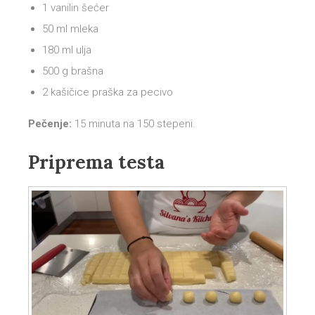
1 vanilin šećer
50 ml mleka
180 ml ulja
500 g brašna
2 kašičice praška za pecivo
Pečenje:
15 minuta na 150 stepeni.
Priprema testa