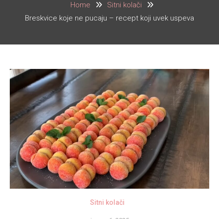
Home
Sitni kolači
Breskvice koje ne pucaju – recept koji uvek uspeva
Sitni kolači