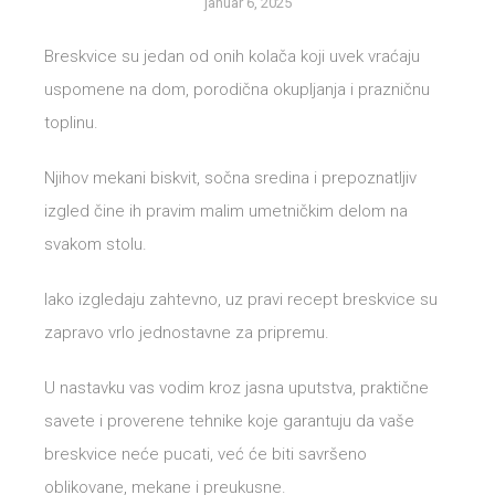
januar 6, 2025
Breskvice su jedan od onih kolača koji uvek vraćaju
uspomene na dom, porodična okupljanja i prazničnu
toplinu.
Njihov mekani biskvit, sočna sredina i prepoznatljiv
izgled čine ih pravim malim umetničkim delom na
svakom stolu.
Iako izgledaju zahtevno, uz pravi recept breskvice su
zapravo vrlo jednostavne za pripremu.
U nastavku vas vodim kroz jasna uputstva, praktične
savete i proverene tehnike koje garantuju da vaše
breskvice neće pucati, već će biti savršeno
oblikovane, mekane i preukusne.