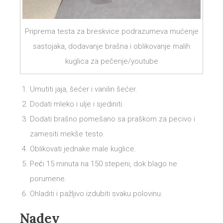
Priprema testa za breskvice podrazumeva mućenje
sastojaka, dodavanje brašna i oblikovanje malih
kuglica za pečenje/youtube
Umutiti jaja, šećer i vanilin šećer.
Dodati mleko i ulje i sjediniti.
Dodati brašno pomešano sa praškom za pecivo i
zamesiti mekše testo.
Oblikovati jednake male kuglice.
Peći 15 minuta na 150 stepeni, dok blago ne
porumene.
Ohladiti i pažljivo izdubiti svaku polovinu.
Nadev